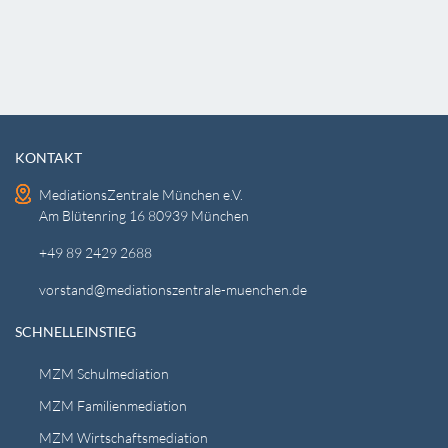
KONTAKT
MediationsZentrale München e.V.
Am Blütenring 16 80939 München
+49 89 2429 2688
vorstand@mediationszentrale-muenchen.de
SCHNELLEINSTIEG
MZM Schulmediation
MZM Familienmediation
MZM Wirtschaftsmediation