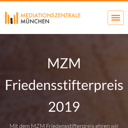
Zum
Inhalt
springen
MZM
Friedensstifterpreis
2019
Mit dem MZM Friedensstifterpreis ehren wir