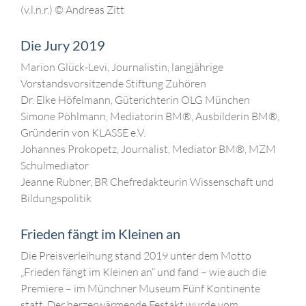
(v.l.n.r.) © Andreas Zitt
Die Jury 2019
Marion Glück-Levi, Journalistin, langjährige
Vorstandsvorsitzende Stiftung Zuhören
Dr. Elke Höfelmann, Güterichterin OLG München
Simone Pöhlmann, Mediatorin BM®, Ausbilderin BM®,
Gründerin von KLASSE e.V.
Johannes Prokopetz, Journalist, Mediator BM®, MZM
Schulmediator
Jeanne Rubner, BR Chefredakteurin Wissenschaft und
Bildungspolitik
Frieden fängt im Kleinen an
Die Preisverleihung stand 2019 unter dem Motto
„Frieden fängt im Kleinen an“ und fand – wie auch die
Premiere – im Münchner Museum Fünf Kontinente
statt. Der herzerwärmende Festakt wurde vom