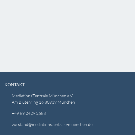
KONTAKT
MediationsZentrale München e.V.
Am Blütenring 16 80939 München
+49 89 2429 2688
vorstand@mediationszentrale-muenchen.de