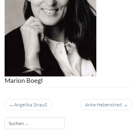
Marion Boegl
Beitragsnavigation
Angelika Strauß
Anke Hebenstreit