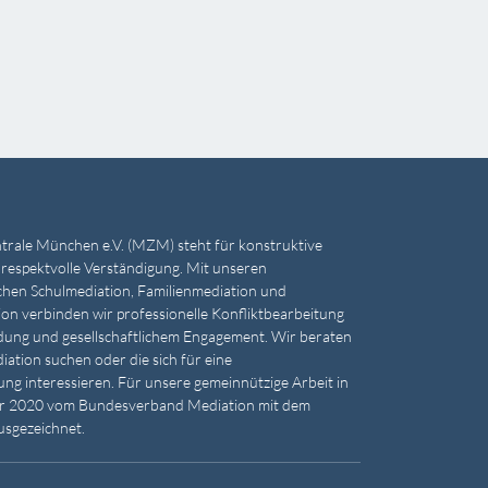
trale München e.V. (MZM) steht für konstruktive
 respektvolle Verständigung. Mit unseren
hen Schulmediation, Familienmediation und
on verbinden wir professionelle Konfliktbearbeitung
ldung und gesellschaftlichem Engagement. Wir beraten
ation suchen oder die sich für eine
ng interessieren. Für unsere gemeinnützige Arbeit in
ir 2020 vom Bundesverband Mediation mit dem
usgezeichnet.