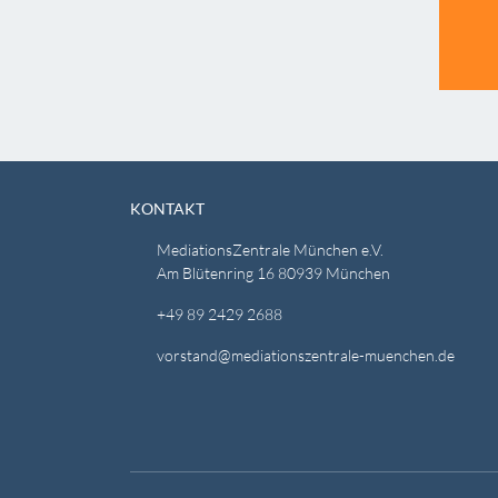
KONTAKT
MediationsZentrale München e.V.
Am Blütenring 16 80939 München
+49 89 2429 2688
vorstand@mediationszentrale-muenchen.de