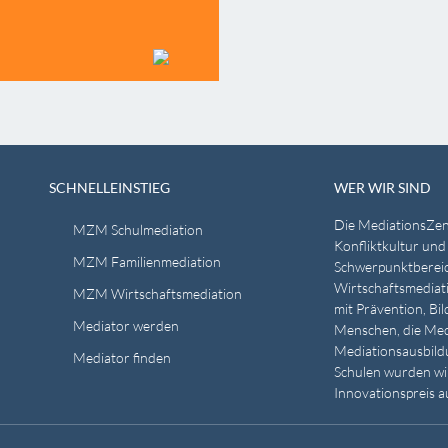
SCHNELLEINSTIEG
WER WIR SIND
Die MediationsZen
MZM Schulmediation
Konfliktkultur und
MZM Familienmediation
Schwerpunktbereic
Wirtschaftsmediati
MZM Wirtschaftsmediation
mit Prävention, Bi
Mediator werden
Menschen, die Medi
Mediationsausbildu
Mediator finden
Schulen wurden w
Innovationspreis a